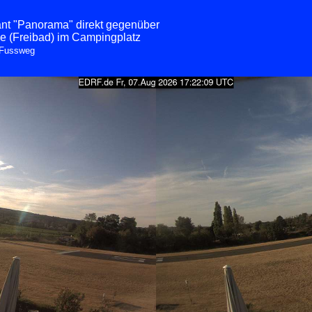
nt "Panorama" direkt gegenüber
 (Freibad) im Campingplatz
 Fussweg