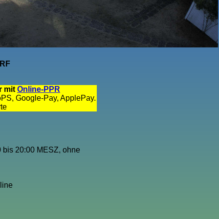
DRF
r mit
Online-PPR
roPS, Google-Pay, ApplePay.
te
0 bis 20:00 MESZ, ohne
line