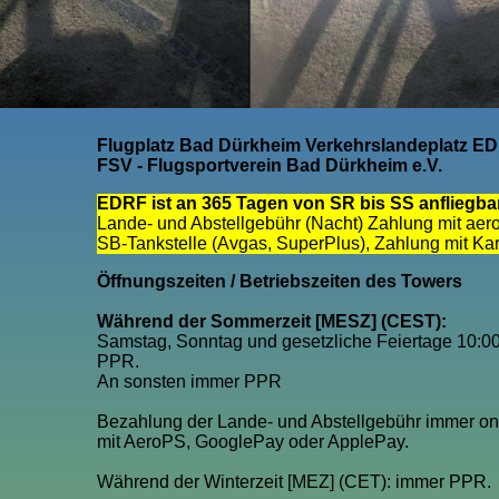
Flugplatz Bad Dürkheim Verkehrslandeplatz E
FSV - Flugsportverein Bad Dürkheim e.V.
EDRF ist an 365 Tagen von SR bis SS anfliegba
Lande- und Abstellgebühr (Nacht) Zahlung mit ae
SB-Tankstelle (Avgas, SuperPlus), Zahlung mit Kar
Öffnungszeiten / Betriebszeiten des Towers
Während der Sommerzeit [MESZ] (CEST):
Samstag, Sonntag und gesetzliche Feiertage 10:0
PPR.
An sonsten immer PPR
Bezahlung der Lande- und Abstellgebühr immer on
mit AeroPS, GooglePay oder ApplePay.
Während der Winterzeit [MEZ] (CET): immer PPR.