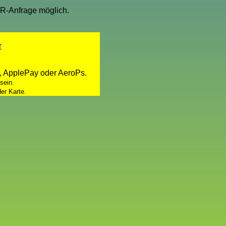
PR-Anfrage möglich.
r
, ApplePay oder AeroPs.
sein.
er Karte.