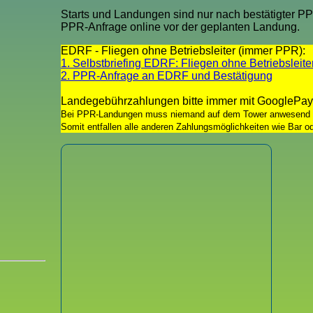
Starts und Landungen sind nur nach bestätigter P
PPR-Anfrage online vor der geplanten Landung.
EDRF - Fliegen ohne Betriebsleiter (immer PPR):
1. Selbstbriefing EDRF: Fliegen ohne Betriebsleite
2. PPR-Anfrage an EDRF und Bestätigung
Landegebührzahlungen bitte immer mit GooglePay
Bei PPR-Landungen muss niemand auf dem Tower anwesend 
Somit entfallen alle anderen Zahlungsmöglichkeiten wie Bar od