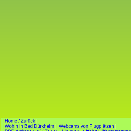
|
Home / Zurück
|
|
Wohin in Bad Dürkheim
|
Webcams von Flugplätzen
|